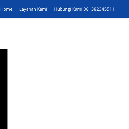
Home
Home
Layanan Kami
Layanan Kami
Hubungi Kami 081382345511
Hubungi Kami 081382345511