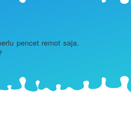
rlu pencet remot saja. 
?