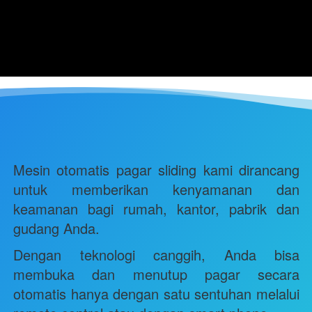
Mesin otomatis pagar sliding kami dirancang 
untuk memberikan kenyamanan dan 
keamanan bagi rumah, kantor, pabrik dan 
gudang Anda. 
Dengan teknologi canggih, Anda bisa 
membuka dan menutup pagar secara 
otomatis hanya dengan satu sentuhan melalui 