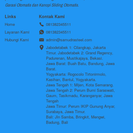
Garasi Otomatis dan Kanopi Sliding Otomatis.
Links
Kontak Kami
Home
081382345511
Layanan Kami
081382345511
Hubungi Kami
admin@samudrasteel.com
Jabodetabek 1: Cilangkap, Jakarta 
Timur. Jabodetabek 2: Grand Regency, 
Padurenan, Mustikajaya, Bekasi.

Jawa Barat: Buah Batu, Bandung, Jawa 
Barat.

Yogyakarta: Rogocolo Tirtonirmolo, 
Kasihan, Bantul, Yogyakarta. 

Jawa Tengah 1: Mijen, Kota Semarang. 
Jawa Tengah 2: Perum Bumi Saraswati, 
Gaum, Tasikmadu, Karanganyar, Jawa 
Tengah

Jawa Timur: Perum IKIP Gunung Anyar, 
Surabaya, Jawa Timur. 

Bali: Jln Samba, Bringkit, Mengwi, 
Badung, Bali