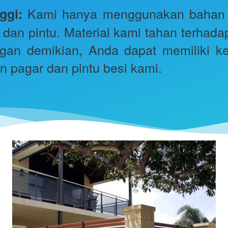
 Kami hanya menggunakan bahan be
ggi:
an pintu. Material kami tahan terhadap
gan demikian, Anda dapat memiliki k
n pagar dan pintu besi kami.